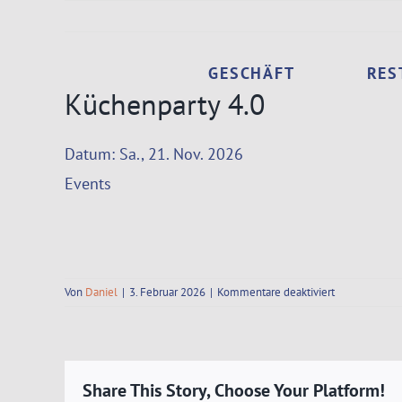
Zum
Inhalt
springen
GESCHÄFT
RES
Küchenparty 4.0
Datum:
Sa., 21. Nov. 2026
Events
für
Von
Daniel
|
3. Februar 2026
|
Kommentare deaktiviert
Küchenparty
4.0
Share This Story, Choose Your Platform!