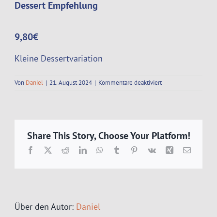
Dessert Empfehlung
9,80€
Kleine Dessertvariation
für
Von
Daniel
|
21. August 2024
|
Kommentare deaktiviert
22.08.24
–
28.08.24
Share This Story, Choose Your Platform!
Facebook
X
Reddit
LinkedIn
WhatsApp
Tumblr
Pinterest
Vk
Xing
E-
Mail
Über den Autor:
Daniel